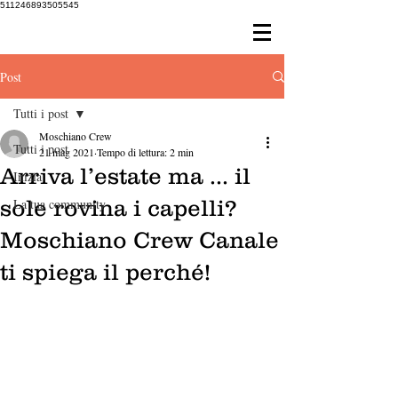
511246893505545
Post
Tutti i post
Moschiano Crew
Tutti i post
21 mag 2021
Tempo di lettura: 2 min
Arriva l’estate ma ... il
Inizia
sole rovina i capelli?
La tua community
Moschiano Crew Canale
ti spiega il perché!