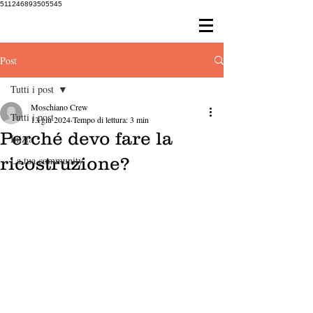
511246893505545
Post
Tutti i post
Moschiano Crew
Tutti i post
13 giu 2024
Tempo di lettura: 3 min
Perché devo fare la
Inizia
ricostruzione?
La tua community