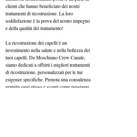
clienti che hanno beneficiato dei nostri 
trattamenti di ricostruzione. La loro 
soddisfazione è la prova del nostro impegno 
e della qualità del trattamento!
La ricostruzione dei capelli è un 
investimento nella salute e nella bellezza dei 
tuoi capelli. Da Moschiano Crew Canale, 
siamo dedicati a offrirti i migliori trattamenti 
di ricostruzione, personalizzati per le tue 
esigenze specifiche. Prenota una consulenza 
gratuita oggi stesso e scopri come possiamo 
aiutarti a ottenere i capelli che hai sempre 
desiderato. Con la nostra esperienza, i nostri 
prodotti di alta qualità e le nostre tecniche 
avanzate, i tuoi capelli saranno in ottime 
mani.