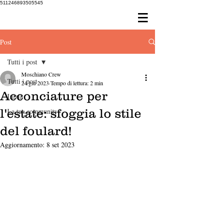
511246893505545
Post
Tutti i post
Moschiano Crew
Tutti i post
24 giu 2023
Tempo di lettura: 2 min
Acconciature per
Inizia
l'estate: sfoggia lo stile
La tua community
del foulard!
Aggiornamento:
8 set 2023