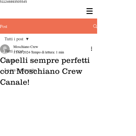
511246893505545
Post
Tutti i post
Moschiano Crew
Tutti i post
17 set 2024
Tempo di lettura: 1 min
Capelli sempre perfetti
Inizia
con Moschiano Crew
La tua community
Canale!