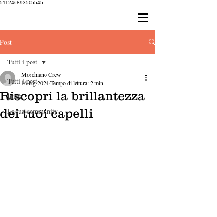
511246893505545
Post
Tutti i post
Moschiano Crew
Tutti i post
16 lug 2024
Tempo di lettura: 2 min
Riscopri la brillantezza
Inizia
dei tuoi capelli
La tua community