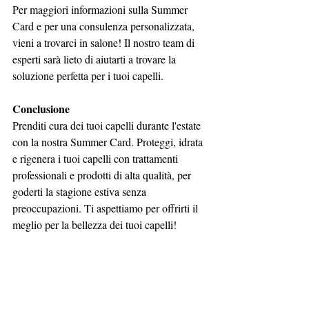
Per maggiori informazioni sulla Summer 
Card e per una consulenza personalizzata, 
vieni a trovarci in salone! Il nostro team di 
esperti sarà lieto di aiutarti a trovare la 
soluzione perfetta per i tuoi capelli.
Conclusione
Prenditi cura dei tuoi capelli durante l'estate 
con la nostra Summer Card. Proteggi, idrata 
e rigenera i tuoi capelli con trattamenti 
professionali e prodotti di alta qualità, per 
goderti la stagione estiva senza 
preoccupazioni. Ti aspettiamo per offrirti il 
meglio per la bellezza dei tuoi capelli!
Prenota il tuo appuntamento oggi stesso 
anche online e prenota anche la consulenza 
con tricocamera, dove puoi vedere lo stato di 
salute delle tue lunghezze!