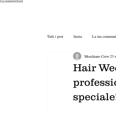
511246893505545
Tutti i post
Inizia
La tua communi
Moschiano Crew
23 
Hair We
professi
speciale