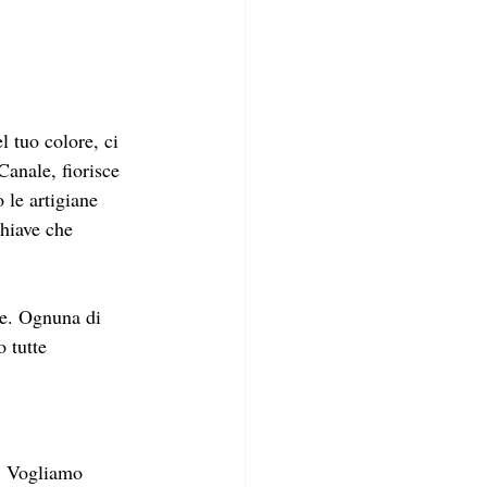
l tuo colore, ci 
anale, fiorisce 
le artigiane 
chiave che 
re. Ognuna di 
 tutte 
. Vogliamo 