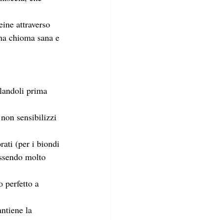
ine attraverso 
una chioma sana e 
olandoli prima 
 non sensibilizzi 
ati (per i biondi 
essendo molto 
 perfetto a 
ntiene la 