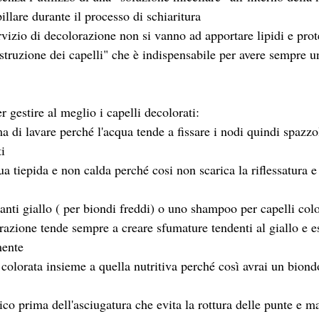
pillare durante il processo di schiaritura
izio di decolorazione non si vanno ad apportare lipidi e prote
ostruzione dei capelli" che è indispensabile per avere sempre 
r gestire al meglio i capelli decolorati:
ma di lavare perché l'acqua tende a fissare i nodi quindi spazz
ti
a tiepida e non calda perché cosi non scarica la riflessatura e
nti giallo ( per biondi freddi) o uno shampoo per capelli color
orazione tende sempre a creare sfumature tendenti al giallo e 
mente
colorata insieme a quella nutritiva perché così avrai un biondo
ico prima dell'asciugatura che evita la rottura delle punte e ma