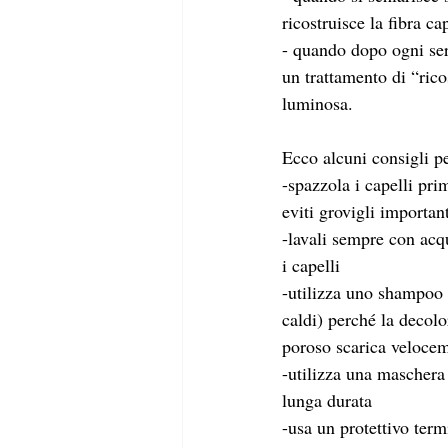
ricostruisce la fibra ca
- quando dopo ogni serv
un trattamento di “ric
luminosa.
Ecco alcuni consigli pe
-spazzola i capelli pri
eviti grovigli importan
-lavali sempre con acqu
i capelli
-utilizza uno shampoo a
caldi) perché la decol
poroso scarica veloce
-utilizza una maschera 
lunga durata
-usa un protettivo term