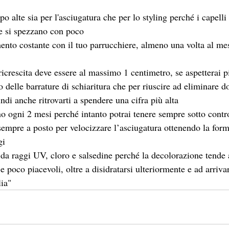
po alte sia per l'asciugatura che per lo styling perché i capelli
e si spezzano con poco
nto costante con il tuo parrucchiere, almeno una volta al mes
a ricrescita deve essere al massimo 1 centimetro, se aspetterai 
delle barrature di schiaritura che per riuscire ad eliminare do
indi anche ritrovarti a spendere una cifra più alta
no ogni 2 mesi perché intanto potrai tenere sempre sotto contro
 sempre a posto per velocizzare l’asciugatura ottenendo la form
gi
i da raggi UV, cloro e salsedine perché la decolorazione tende
i e poco piacevoli, oltre a disidratarsi ulteriormente e ad arriva
lia"