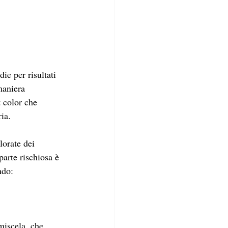
ie per risultati 
maniera 
t color che 
ria.
orate dei 
parte rischiosa è 
ndo:
miscela, che 