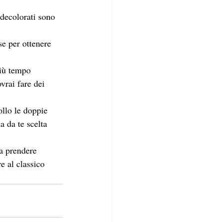
 decolorati sono 
e per ottenere 
più tempo 
vrai fare dei 
llo le doppie 
a da te scelta 
 a prendere 
re al classico 