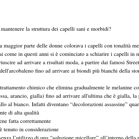
mantenere la struttura dei capelli sani e morbidi?
 maggior parte delle donne colorava i capelli con tonalità med
i come in questi anni si è cominciato a schiarire i capelli in 
iuscire ad arrivare a risultati moda, a partire dai famosi Stree
 dell'arcobaleno fino ad arrivare ai biondi più bianchi della sto
trattamento chimico che elimina gradualmente le melanine col
ssa, arancio, gialla) fino ad arrivare all'ultima che è gialla, la 
allo al bianco. Infatti diventano “decolorazioni assassine” qua
nte di alta qualità
ene fatta correttamente
 è tenuto in considerazione
senza l’utilizzo di una “soluzione micellare” all’interno della 