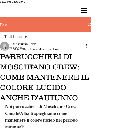
511246893505545
Post
Tutti i post
Moschiano Crew
Tutti i post
30 set 2020
Tempo di lettura: 1 min
PARRUCCHIERI DI
Inizia
MOSCHIANO CREW:
La tua community
COME MANTENERE IL
COLORE LUCIDO
ANCHE D'AUTUNNO
Noi parrucchieri di Moschiano Crew 
Canale/Alba ti spieghiamo come 
mantenere il colore lucido nel periodo 
autunnale