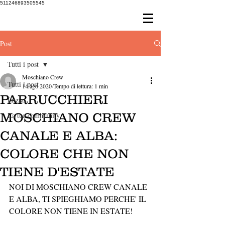
511246893505545
Post
Tutti i post
Moschiano Crew
Tutti i post
14 ago 2020
Tempo di lettura: 1 min
PARRUCCHIERI
Inizia
MOSCHIANO CREW
La tua community
CANALE E ALBA:
COLORE CHE NON
TIENE D'ESTATE
NOI DI MOSCHIANO CREW CANALE 
E ALBA, TI SPIEGHIAMO PERCHE' IL 
COLORE NON TIENE IN ESTATE!