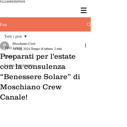
511246893505545
Post
Tutti i post
Moschiano Crew
Tutti i post
16 mag 2024
Tempo di lettura: 2 min
Preparati per l'estate
Inizia
con la consulenza
La tua community
“Benessere Solare” di
Moschiano Crew
Canale!