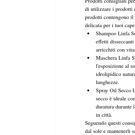
Prodotti consigliati pe
di utilizzare i prodot
prodotti contengono il 
delicata per i tuoi capel
Shampoo Linfa Sola
effetti disseccanti
arricchiti con vit
Maschera Linfa So
l'esposizione al so
idrolipidico natur
lunghezze.
Spray Oil Secco Li
secco è ideale com
duratura durante l
in città.
Seguendo questi consigl
dal sole e mantenerli s