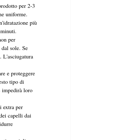
prodotto per 2-3 
one uniforme. 
n'idratazione più 
 minuti.
hon per 
 dal sole. Se 
. L'asciugatura 
are e proteggere 
sto tipo di 
e impedirà loro 
i extra per 
dei capelli dai 
idurre 