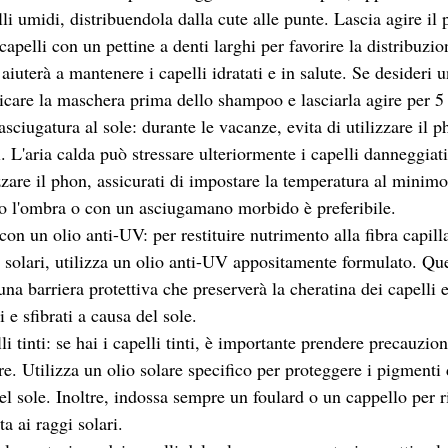
lli umidi, distribuendola dalla cute alle punte. Lascia agire il 
 capelli con un pettine a denti larghi per favorire la distribuzi
iuterà a mantenere i capelli idratati e in salute. Se desideri u
licare la maschera prima dello shampoo e lasciarla agire per 5
'asciugatura al sole: durante le vacanze, evita di utilizzare il p
i. L'aria calda può stressare ulteriormente i capelli danneggiati
zzare il phon, assicurati di impostare la temperatura al minimo
tto l'ombra o con un asciugamano morbido è preferibile.
 con un olio anti-UV: per restituire nutrimento alla fibra capill
i solari, utilizza un olio anti-UV appositamente formulato. Que
na barriera protettiva che preserverà la cheratina dei capelli 
 e sfibrati a causa del sole.
i tinti: se hai i capelli tinti, è importante prendere precauzion
re. Utilizza un olio solare specifico per proteggere i pigmenti 
el sole. Inoltre, indossa sempre un foulard o un cappello per r
ta ai raggi solari.