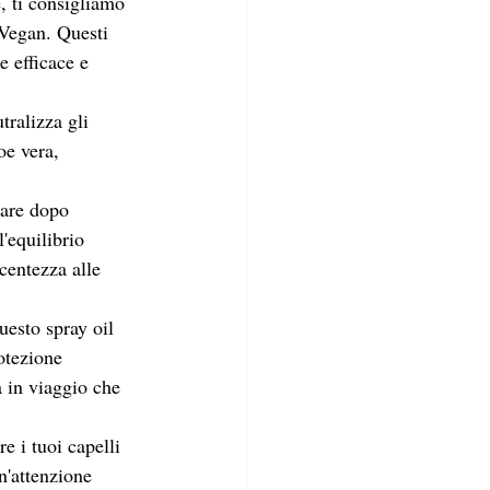
e, ti consigliamo 
 Vegan. Questi 
e efficace e 
ralizza gli 
oe vera, 
zare dopo 
l'equilibrio 
ucentezza alle 
uesto spray oil 
otezione 
a in viaggio che 
e i tuoi capelli 
n'attenzione 