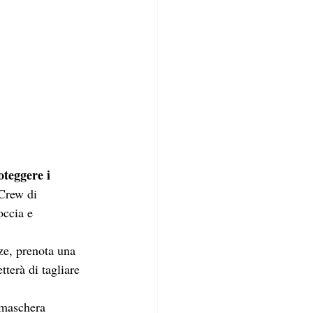
oteggere i 
 Crew di 
occia e 
ze, prenota una 
terà di tagliare 
 maschera 