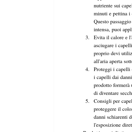
nutriente sui cape
minuti e pettina i
Questo passaggio a
intensa, puoi app
Evita il calore e l
asciugare i capell
proprio devi utili
all'aria aperta so
Proteggi i capelli
i capelli dai dann
prodotto formerà u
di diventare secchi
Consigli per capell
proteggere il colo
danni schiarenti d
l'esposizione diret