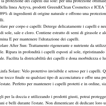
r la protezione dei capelli dal sole: per una protezione ottimal
ti della linea Actyva, prodotti Green&Clean Cosmetics e ICEA
89% di ingredienti di origine naturale e offrono una protezion
li.
re per corpo e capelli: Deterge delicatamente i capelli e neut
 di sole, sale e cloro. Contiene estratto di semi di girasole e al
amina E per mantenere l'idratazione dei capelli.
lare After Sun: Trattamento rigenerante e nutriente da utiliz
le. Ripara in profondità i capelli esposti al sole, ripristinando 
ale. Facilita la districabilità dei capelli e dona morbidezza e l
nfa Solare: Velo protettivo invisibile e setoso per i capelli. Q
e tocco finale su qualsiasi tipo di acconciatura e offre una pr
'estate. Perfetto per mantenere i capelli protetti e in ordine, si
i per la doccia e utilizzando i prodotti giusti, potrai protegger
ani e belli durante l'estate. Non dimenticare di dedicare loro u