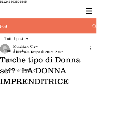
511246893505545
Post
Tutti i post
Moschiano Crew
Tutti i post
8 mar 2024
Tempo di lettura: 2 min
Tu che tipo di Donna
Inizia
sei? - LA DONNA
La tua community
IMPRENDITRICE